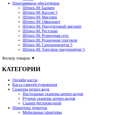
Программное обеспечение
Штрих-М: Бармен
Штрих-М: Кассир 5
Штрих-М: Магазин
Штрих-М: Официант
Штрих-М: Продуктовый магазин
Штрих-М: Ресторан
Штрих-М: Розничная сеть
Штрих-М: Розничная торговля
Штрих-М: Синхронизатор 5
Штрих-М: Торговое предприятие 5
Фильтр товаров
▼
КАТЕГОРИИ
Онлайн кассы
Касса самообслуживания
Сканеры штрих-кода
Настольные сканеры штрих-кодов
Ручные сканеры штрих-кодов
Сканер беспроводной
Принтеры этикеток
Мобильные принтеры