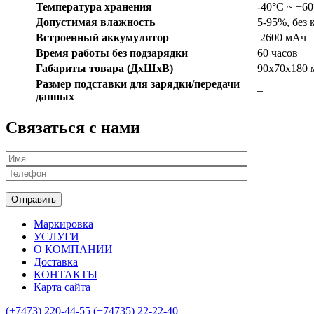
Температура хранения
-40°C ~ +6
Допустимая влажность
5-95%, без
Встроенный аккумулятор
2600 мАч
Время работы без подзарядки
60 часов
Габариты товара (ДxШxВ)
90х70х180 
Размер подставки для зарядки/передачи
–
данных
Связаться с нами
Маркировка
УСЛУГИ
О КОМПАНИИ
Доставка
КОНТАКТЫ
Карта сайта
(+7473)
220-44-55
(+74735)
22-22-40