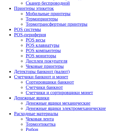
Сканер беспроводной
Принтеры этикеток
Мобильные принтеры
Термопринтеры
Термотрансфертные принтеры
POS системы
POS-периферия
POS весы
POS клавиатуры
POS компьютеры
POS мониторы
Дисплеи покупателя
Чековые принтеры
Детекторы банкнот (валют)
Счетчики банкнот и монет
Сортировщики банкнот
Счетчики банкнот
Счетчики и сортировщики монет
Денежные ящики
Денежные ящики механические
Денежные ящики электромеханические
Расходные материалы
Чековая лента
Термоэтикетка
Рибон