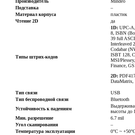
Производитель
Mindeo
Подставка
–
Материал корпуса
пластик
Чтение 2D
да
1D:
UPC-A,
8, ISBN (Bo
39 full ASCI
Interleaved 2
Codabar (N
ISBT 128, C
Типы штрих-кодов
MSI/Plessey,
Finance, GS
2D:
PDF417
DataMatrix,
Тип связи
USB
Тип беспроводной связи
Bluetooth
Выдерживае
Устойчивость к падениям
высоты до 1
Мин. разрешение
6.7 mil
Угол сканирования
–
Температура эксплуатации
0°C ~ +50°