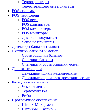
Термопринтеры
Термотрансфертные принтеры
POS системы
POS-периферия
POS весы
POS клавиатуры
POS компьютеры
POS мониторы
Дисплеи покупателя
Чековые принтеры
Детекторы банкнот (валют)
Счетчики банкнот и монет
Сортировщики банкнот
Счетчики банкнот
Счетчики и сортировщики монет
Денежные ящики
Денежные ящики механические
Денежные ящики электромеханические
Расходные материалы
Чековая лента
Термоэтикетка
Рибон
Программное обеспечение
Штрих-М: Бармен
Штрих-М: Кассир 5