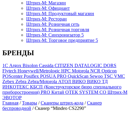
Штрих-М: Магазин
Штрих-М: Официант
Штрих-М: Продуктовый магазин
Штрих-М: Ресторан
Штрих-М: Розничная сеть
Штрих-М: Розничная торговля
Штрих-М: Синхронизатор 5
Штрих-М: Торговое предприятие 5
БРЕНДЫ
1С
Argox
Bixolon
Cassida
CITIZEN
DATALOGIC
DORS
Flytech
Honeywell/Metrologic
HPC
Motorola
NCR
Opticon
POScenter
Posiflex
POSUA
PRO
QuickScan
Sewoo
TSC
VMC
Zebex
Zebra
Zebra/Motorola
АТОЛ
ВИКО
ВИКО ТД
ИНКОТЕКС
КБСП (Конструкторское бюро специального
приборостроения) PRO
Китай
ОТЕК SYSTEM CO
Штрих-М
ЭВОТОР
Главная
/
Товары
/
Сканеры штрих-кода
/
Сканер
беспроводной
/
Сканер “Mindeo CS2290”