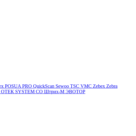
lex
POSUA
PRO
QuickScan
Sewoo
TSC
VMC
Zebex
Zebra
й
ОТЕК SYSTEM CO
Штрих-М
ЭВОТОР