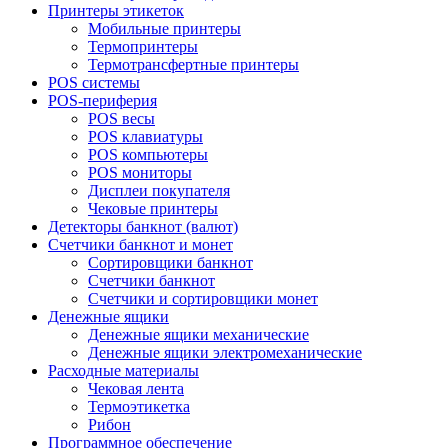
Принтеры этикеток
Мобильные принтеры
Термопринтеры
Термотрансфертные принтеры
POS системы
POS-периферия
POS весы
POS клавиатуры
POS компьютеры
POS мониторы
Дисплеи покупателя
Чековые принтеры
Детекторы банкнот (валют)
Счетчики банкнот и монет
Сортировщики банкнот
Счетчики банкнот
Счетчики и сортировщики монет
Денежные ящики
Денежные ящики механические
Денежные ящики электромеханические
Расходные материалы
Чековая лента
Термоэтикетка
Рибон
Программное обеспечение