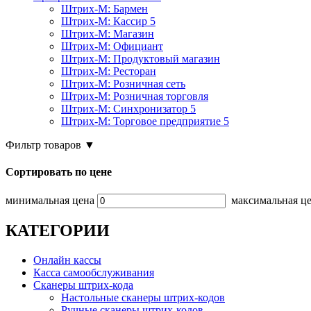
Штрих-М: Бармен
Штрих-М: Кассир 5
Штрих-М: Магазин
Штрих-М: Официант
Штрих-М: Продуктовый магазин
Штрих-М: Ресторан
Штрих-М: Розничная сеть
Штрих-М: Розничная торговля
Штрих-М: Синхронизатор 5
Штрих-М: Торговое предприятие 5
Фильтр товаров
▼
Сортировать по цене
минимальная цена
максимальная ц
КАТЕГОРИИ
Онлайн кассы
Касса самообслуживания
Сканеры штрих-кода
Настольные сканеры штрих-кодов
Ручные сканеры штрих-кодов