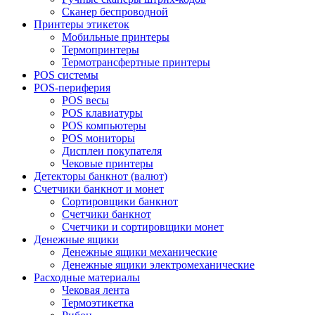
Сканер беспроводной
Принтеры этикеток
Мобильные принтеры
Термопринтеры
Термотрансфертные принтеры
POS системы
POS-периферия
POS весы
POS клавиатуры
POS компьютеры
POS мониторы
Дисплеи покупателя
Чековые принтеры
Детекторы банкнот (валют)
Счетчики банкнот и монет
Сортировщики банкнот
Счетчики банкнот
Счетчики и сортировщики монет
Денежные ящики
Денежные ящики механические
Денежные ящики электромеханические
Расходные материалы
Чековая лента
Термоэтикетка