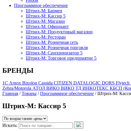
Рибон
Программное обеспечение
Штрих-М: Бармен
Штрих-М: Кассир 5
Штрих-М: Магазин
Штрих-М: Официант
Штрих-М: Продуктовый магазин
Штрих-М: Ресторан
Штрих-М: Розничная сеть
Штрих-М: Розничная торговля
Штрих-М: Синхронизатор 5
Штрих-М: Торговое предприятие 5
БРЕНДЫ
1С
Argox
Bixolon
Cassida
CITIZEN
DATALOGIC
DORS
Flytech
Zebra/Motorola
АТОЛ
ВИКО
ВИКО ТД
ИНКОТЕКС
КБСП (Кон
Главная
/
Товары
/
Программное обеспечение
/
Штрих-М: Касси
Штрих-М: Кассир 5
Искать: