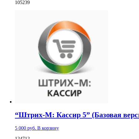
105239
“Штрих-М: Кассир 5” (Базовая верс
5 000
руб.
В корзину
124712