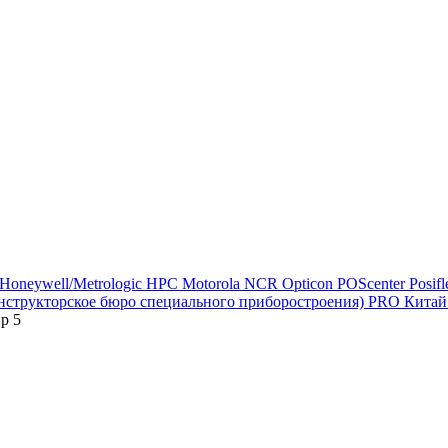
Honeywell/Metrologic
HPC
Motorola
NCR
Opticon
POScenter
Posif
структорское бюро специального приборостроения) PRO
Кита
р 5