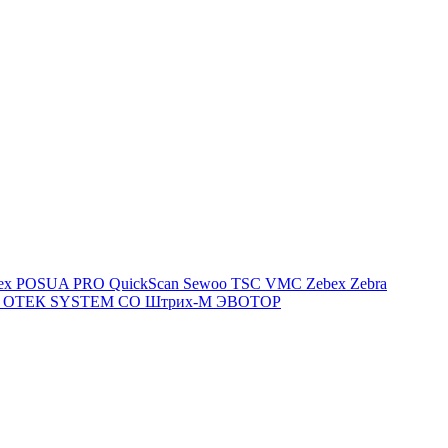
lex
POSUA
PRO
QuickScan
Sewoo
TSC
VMC
Zebex
Zebra
й
ОТЕК SYSTEM CO
Штрих-М
ЭВОТОР