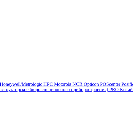
Honeywell/Metrologic
HPC
Motorola
NCR
Opticon
POScenter
Posif
структорское бюро специального приборостроения) PRO
Кита