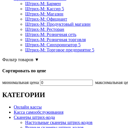
Штрих-М: Бармен
Штрих-М: Кассир 5
Штрих-М: Магазин
Штрих-М: Официант
Штрих-М: Продуктовый магазин
Штрих-М: Ресторан
Штрих-М: Розничная сеть
Штрих-М: Розничная торговля
Штрих-М: Синхронизатор 5
Штрих-М: Торговое предприятие 5
Фильтр товаров
▼
Сортировать по цене
минимальная цена
максимальная ц
КАТЕГОРИИ
Онлайн кассы
Касса самообслуживания
Сканеры штрих-кода
Настольные сканеры штрих-кодов
Ручные сканеры штрих-кодов