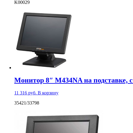
K00029
Монитор 8″ M434NA на подставке, с
11 316
руб.
В корзину
35421/33798