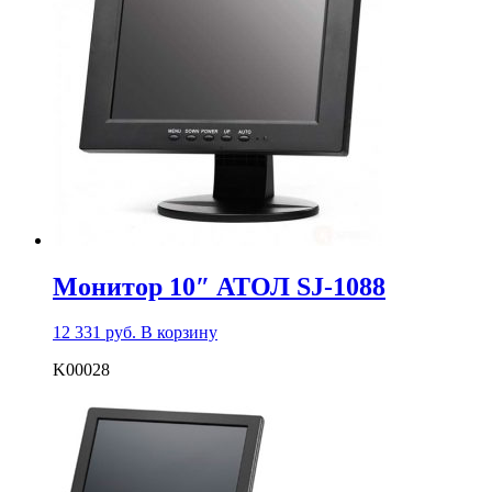
Монитор 10″ АТОЛ SJ-1088
12 331
руб.
В корзину
K00028