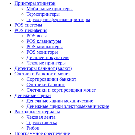
Принтеры этикеток
Мобильные принтеры
Термопринтеры
Термотрансфертные принтеры
POS системы
POS-периферия
POS весы
POS клавиатуры
POS компьютеры
POS мониторы
Дисплеи покупателя
Чековые принтеры
Детекторы банкнот (валют)
Счетчики банкнот и монет
Сортировщики банкнот
Счетчики банкнот
Счетчики и сортировщики монет
Денежные ящики
Денежные ящики механические
Денежные ящики электромеханические
Расходные материалы
Чековая лента
Термоэтикетка
Рибон
Программное обеспечение