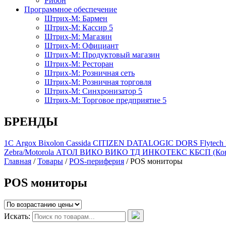
Рибон
Программное обеспечение
Штрих-М: Бармен
Штрих-М: Кассир 5
Штрих-М: Магазин
Штрих-М: Официант
Штрих-М: Продуктовый магазин
Штрих-М: Ресторан
Штрих-М: Розничная сеть
Штрих-М: Розничная торговля
Штрих-М: Синхронизатор 5
Штрих-М: Торговое предприятие 5
БРЕНДЫ
1С
Argox
Bixolon
Cassida
CITIZEN
DATALOGIC
DORS
Flytech
Zebra/Motorola
АТОЛ
ВИКО
ВИКО ТД
ИНКОТЕКС
КБСП (Кон
Главная
/
Товары
/
POS-периферия
/
POS мониторы
POS мониторы
Искать: