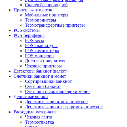
Сканер беспроводной
Принтеры этикеток
Мобильные принтеры
Термопринтеры
Термотрансфертные принтеры
POS системы
POS-периферия
POS весы
POS клавиатуры
POS компьютеры
POS мониторы
Дисплеи покупателя
Чековые принтеры
Детекторы банкнот (валют)
Счетчики банкнот и монет
Сортировщики банкнот
Счетчики банкнот
Счетчики и сортировщики монет
Денежные ящики
Денежные ящики механические
Денежные ящики электромеханические
Расходные материалы
Чековая лента
Термоэтикетка