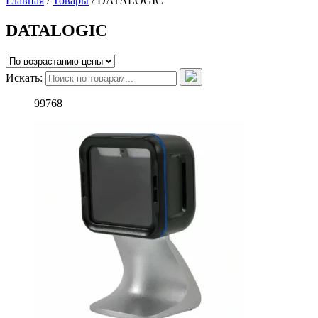
Главная
/
Товары
/
DATALOGIC
DATALOGIC
Искать:
99768