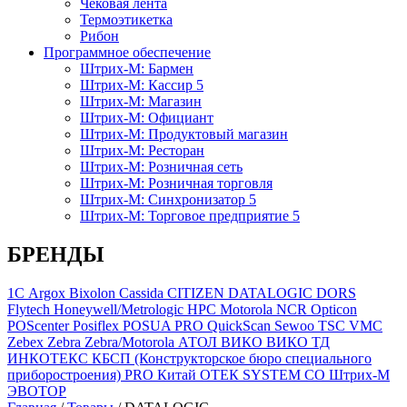
Чековая лента
Термоэтикетка
Рибон
Программное обеспечение
Штрих-М: Бармен
Штрих-М: Кассир 5
Штрих-М: Магазин
Штрих-М: Официант
Штрих-М: Продуктовый магазин
Штрих-М: Ресторан
Штрих-М: Розничная сеть
Штрих-М: Розничная торговля
Штрих-М: Синхронизатор 5
Штрих-М: Торговое предприятие 5
БРЕНДЫ
1С
Argox
Bixolon
Cassida
CITIZEN
DATALOGIC
DORS
Flytech
Honeywell/Metrologic
HPC
Motorola
NCR
Opticon
POScenter
Posiflex
POSUA
PRO
QuickScan
Sewoo
TSC
VMC
Zebex
Zebra
Zebra/Motorola
АТОЛ
ВИКО
ВИКО ТД
ИНКОТЕКС
КБСП (Конструкторское бюро специального
приборостроения) PRO
Китай
ОТЕК SYSTEM CO
Штрих-М
ЭВОТОР