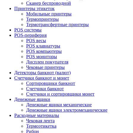
Сканер беспроводной
Принтеры этикеток
Мобильные принтеры
Термопринтеры
Термотрансфертные принтеры
POS системы
POS-периферия
POS весы
POS клавиатуры
POS компьютеры
POS мониторы
Дисплеи покупателя
Чековые принтеры
Детекторы банкнот (валют)
Счетчики банкнот и монет
Сортировщики банкнот
Счетчики банкнот
Счетчики и сортировщики монет
Денежные ящики
Денежные ящики механические
Денежные ящики электромеханические
Расходные материалы
Чековая лента
Термоэтикетка
Рибон