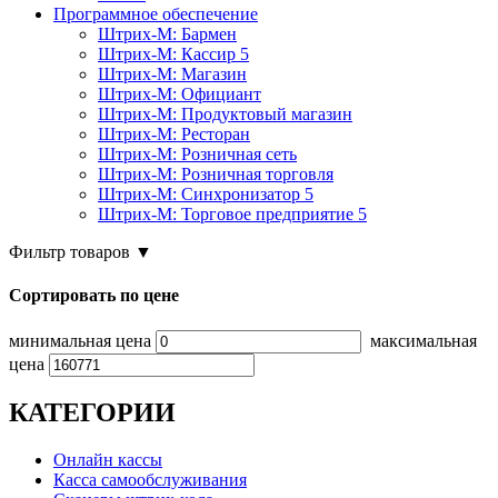
Программное обеспечение
Штрих-М: Бармен
Штрих-М: Кассир 5
Штрих-М: Магазин
Штрих-М: Официант
Штрих-М: Продуктовый магазин
Штрих-М: Ресторан
Штрих-М: Розничная сеть
Штрих-М: Розничная торговля
Штрих-М: Синхронизатор 5
Штрих-М: Торговое предприятие 5
Фильтр товаров
▼
Сортировать по цене
минимальная цена
максимальная
цена
КАТЕГОРИИ
Онлайн кассы
Касса самообслуживания