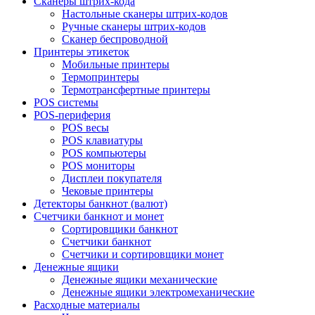
Сканеры штрих-кода
Настольные сканеры штрих-кодов
Ручные сканеры штрих-кодов
Сканер беспроводной
Принтеры этикеток
Мобильные принтеры
Термопринтеры
Термотрансфертные принтеры
POS системы
POS-периферия
POS весы
POS клавиатуры
POS компьютеры
POS мониторы
Дисплеи покупателя
Чековые принтеры
Детекторы банкнот (валют)
Счетчики банкнот и монет
Сортировщики банкнот
Счетчики банкнот
Счетчики и сортировщики монет
Денежные ящики
Денежные ящики механические
Денежные ящики электромеханические
Расходные материалы